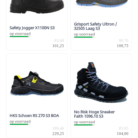
Grisport Safety Ultron /
Safety Jogger X1100N S3
32505 Laag S3
op voorraad
op voorraad
83,68
90,70
101,25
109,75
No Risk Hoge Sneaker
HKS Schoen RS 270 S3 BOA
Faith 1096.10 S3
op voorraad
op voorraad
189,46
85,95
229,25
104,00