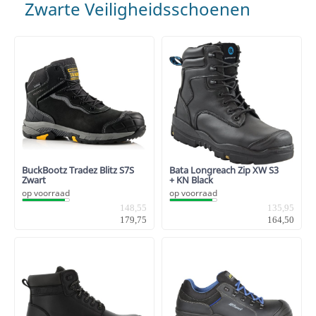
Zwarte Veiligheidsschoenen
BuckBootz Tradez Blitz S7S
Bata Longreach Zip XW S3
Zwart
+ KN Black
op voorraad
op voorraad
148,55
135,95
179,75
164,50