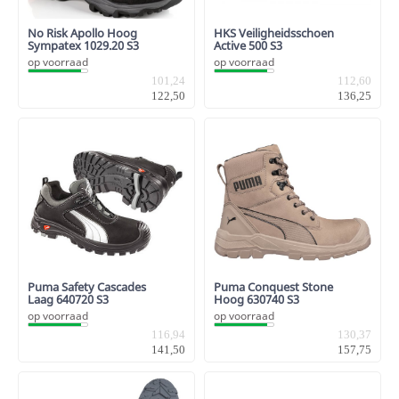
No Risk Apollo Hoog
HKS Veiligheidsschoen
Sympatex 1029.20 S3
Active 500 S3
op voorraad
op voorraad
101,24
112,60
122,50
136,25
Puma Safety Cascades
Puma Conquest Stone
Laag 640720 S3
Hoog 630740 S3
op voorraad
op voorraad
116,94
130,37
141,50
157,75