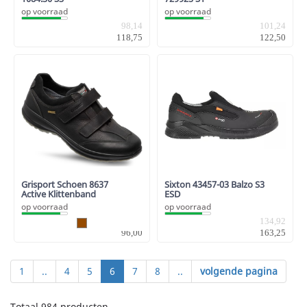
op voorraad
op voorraad
98,14
101,24
118,75
122,50
Grisport Schoen 8637
Sixton 43457-03 Balzo S3
Active Klittenband
ESD
op voorraad
op voorraad
79,34
134,92
96,00
163,25
1
..
4
5
6
7
8
..
volgende pagina
Totaal 984 producten