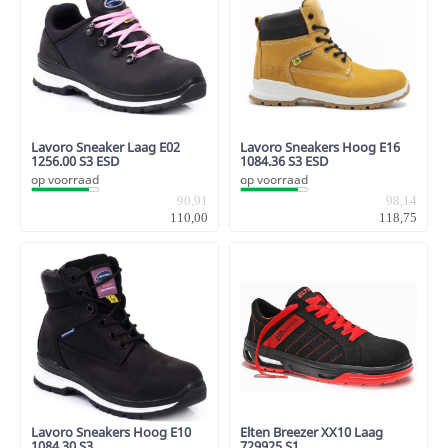
Lavoro Sneaker Laag E02
Lavoro Sneakers Hoog E16
1256.00 S3 ESD
1084.36 S3 ESD
op voorraad
op voorraad
90,91
98,14
110,00
118,75
Lavoro Sneakers Hoog E10
Elten Breezer XX10 Laag
1084.30 S3
729925 S1