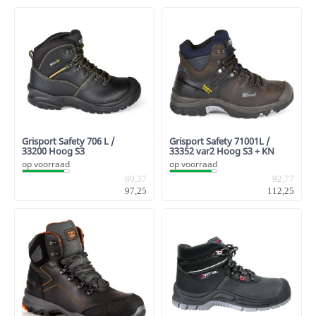
Grisport Safety 706 L /
Grisport Safety 71001L /
33200 Hoog S3
33352 var2 Hoog S3 + KN
op voorraad
op voorraad
80,37
92,77
97,25
112,25