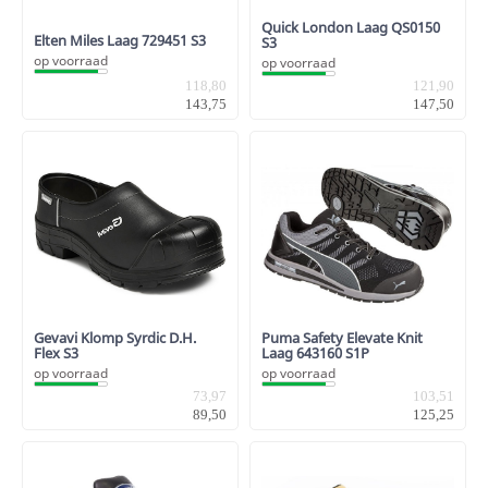
Quick London Laag QS0150
Elten Miles Laag 729451 S3
S3
op voorraad
op voorraad
118,80
121,90
143,75
147,50
Gevavi Klomp Syrdic D.H.
Puma Safety Elevate Knit
Flex S3
Laag 643160 S1P
op voorraad
op voorraad
73,97
103,51
89,50
125,25