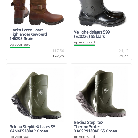
Horka Leren Laars
Veiligheidslaars 599
Highlander Gevoerd
(E20226) S5 laars
146295 Bruin
op voorraad
op voorraad
24,17
117,56
29,25
142,25
Bekina StepliteX
Bekina StepliteX Laars S5
ThermoProtec
XAN4P9180AP Groen
XAC9P9180AP S5 Groen
op voorraad
op voorraad