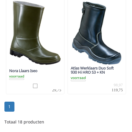
Atlas Werklaars Duo Soft
Nora Llaars Iseo
930 Hi HRO S3 + KN
voorraad
voorraad
24,59
98,97
29,75
119,75
1
Totaal 18 producten