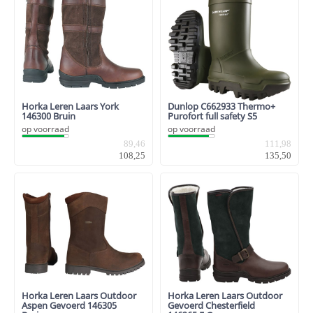
Horka Leren Laars York
Dunlop C662933 Thermo+
146300 Bruin
Purofort full safety S5
op voorraad
op voorraad
89,46
111,98
108,25
135,50
Horka Leren Laars Outdoor
Horka Leren Laars Outdoor
Aspen Gevoerd 146305
Gevoerd Chesterfield