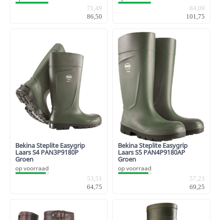
71,49
84,09
86,50
101,75
Bekina Steplite Easygrip
Bekina Steplite Easygrip
Laars S4 PAN3P9180P
Laars S5 PAN4P9180AP
Groen
Groen
op voorraad
op voorraad
53,51
57,23
64,75
69,25