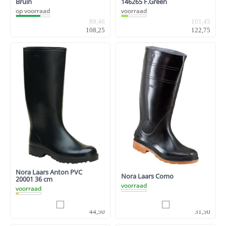
Bruin
146265 F.Green
op voorraad
voorraad
89,46
101,45
108,25
122,75
Nora Laars Anton PVC
Nora Laars Como
20001 36 cm
voorraad
voorraad
36,78
26,03
44,50
31,50