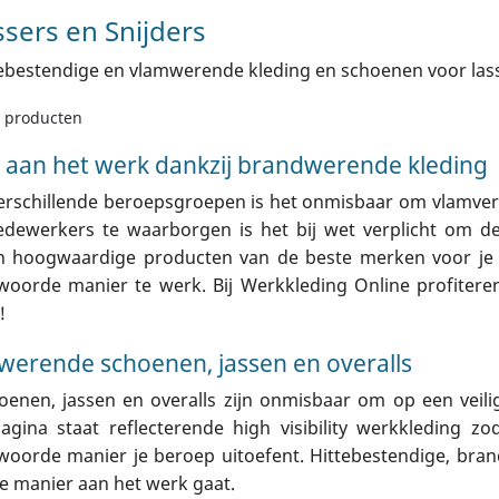
ssers en Snijders
ebestendige en vlamwerende kleding en schoenen voor lass
0 producten
g aan het werk dankzij brandwerende kleding
erschillende beroepsgroepen is het onmisbaar om vlamvert
dewerkers te waarborgen is het bij wet verplicht om de
 hoogwaardige producten van de beste merken voor je v
woorde manier te werk. Bij Werkkleding Online profitere
!
erende schoenen, jassen en overalls
oenen, jassen en overalls zijn onmisbaar om op een veili
agina staat reflecterende high visibility werkkleding 
woorde manier je beroep uitoefent. Hittebestendige, bran
ge manier aan het werk gaat.