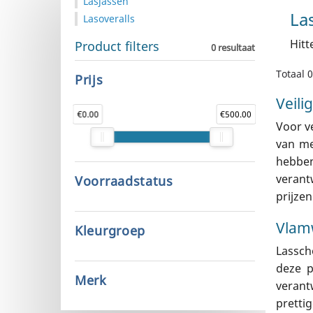
Lasjassen
La
Lasoveralls
Hitt
Product filters
0 resultaat
Totaal 
Prijs
Veili
€0.00
€500.00
Voor v
van me
hebben
verant
Voorraadstatus
prijzen
Vlamw
Kleurgroep
Lassch
deze p
Meer
Merk
verant
pretti