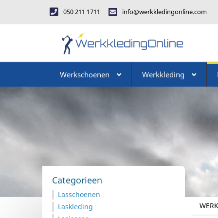
050 211 1711
info@werkkledingonline.com
Werkschoenen
Werkkleding
Categorieen
Lasschoenen
WERK
Laskleding