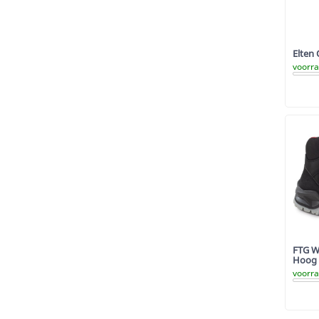
Elten 
voorr
FTG W
Hoog 
voorr