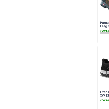
Puma 
Laag 
voorr
Elten
XW S3
voorr