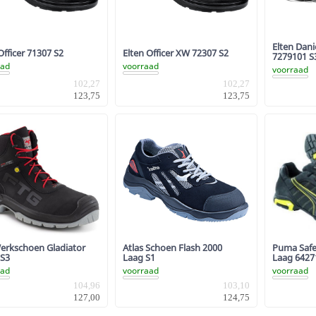
Elten Dani
Officer 71307 S2
Elten Officer XW 72307 S2
7279101 S
aad
voorraad
voorraad
102,27
102,27
123,75
123,75
erkschoen Gladiator
Atlas Schoen Flash 2000
Puma Saf
S3
Laag S1
Laag 6427
aad
voorraad
voorraad
104,96
103,10
127,00
124,75