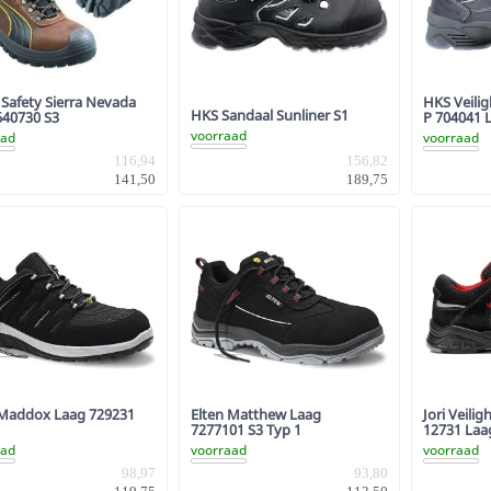
Safety Sierra Nevada
HKS Veili
HKS Sandaal Sunliner S1
640730 S3
P 704041 
voorraad
aad
voorraad
116,94
156,82
141,50
189,75
 Maddox Laag 729231
Elten Matthew Laag
Jori Veili
7277101 S3 Typ 1
12731 Laa
aad
voorraad
voorraad
98,97
93,80