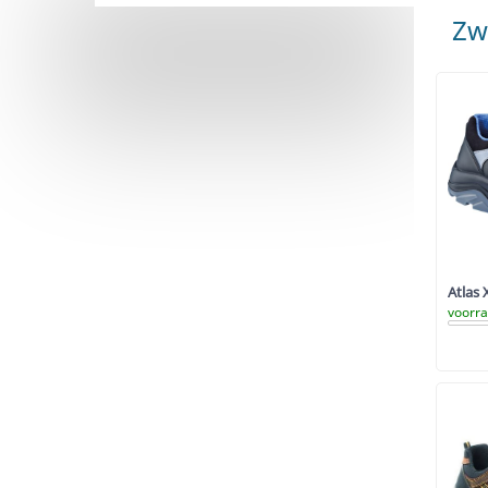
Zw
Atlas 
voorr