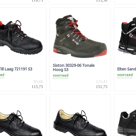
119,75
113,50
Sixton 30329-06 Tonale
Till Laag 721191 S3
Elten San
Hoog S3
aad
voorraad
voorraad
95,66
125,41
115,75
151,75