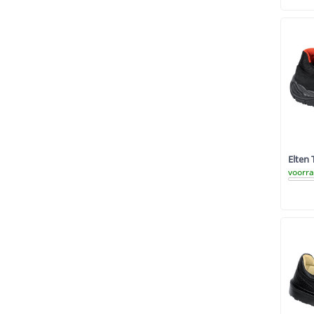
Elten 
voorr