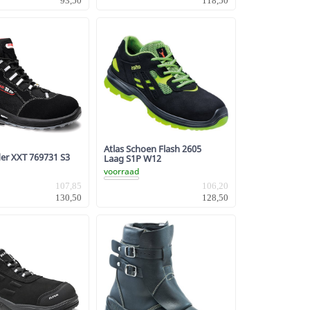
93,50
118,50
Atlas Schoen Flash 2605
der XXT 769731 S3
Laag S1P W12
voorraad
107,85
106,20
130,50
128,50