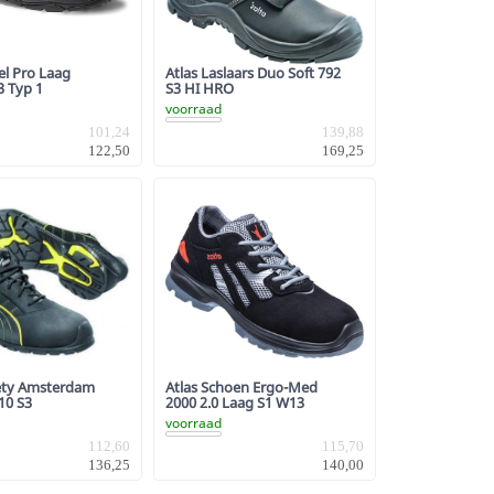
el Pro Laag
Atlas Laslaars Duo Soft 792
3 Typ 1
S3 HI HRO
voorraad
101,24
139,88
122,50
169,25
ety Amsterdam
Atlas Schoen Ergo-Med
10 S3
2000 2.0 Laag S1 W13
voorraad
112,60
115,70
136,25
140,00