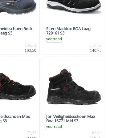
gheidsschoen Rock
Elten Maddox BOA Laag
Laag S3
729161 S3
voorraad
135,12
116,32
163,50
140,75
gheidsschoen Max
Jori Veiligheidsschoen Max
g S3
Boa 16771 Mid S3
voorraad
77,27
97,93