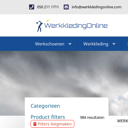
050 211 1711
info@werkkledingonline.com
Werkschoenen
Werkkleding
Categorieen
Product filters
984 resultaten
WERK
Filters leegmaken