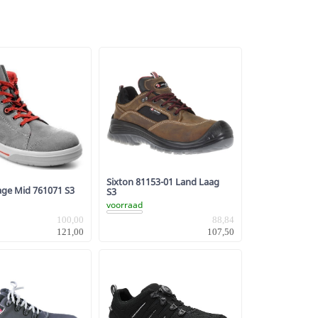
Sixton 81153-01 Land Laag
tage Mid 761071 S3
S3
voorraad
100,00
88,84
121,00
107,50