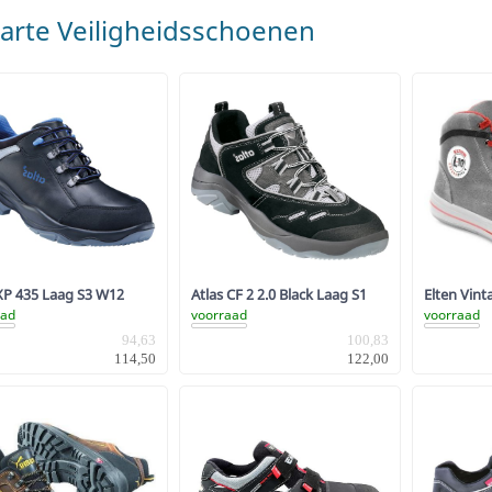
arte Veiligheidsschoenen
XP 435 Laag S3 W12
Atlas CF 2 2.0 Black Laag S1
Elten Vin
aad
voorraad
voorraad
94,63
100,83
114,50
122,00