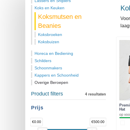
Lassers en Snijders
Ko
Koks en Keuken
Koksmutsen en
Voor
Beanies
laags
Koksbroeken
Koksbuizen
Horeca en Bediening
Schilders
Schoonmakers
Kappers en Schoonheid
Overige Beroepen
Product filters
4 resultaten
Premi
Prijs
Hat
op voo
€0.00
€500.00