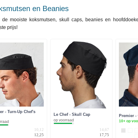
ksmutsen en Beanies
 de mooiste koksmutsen, skull caps, beanies en hoofddoek
te prijs!
er - Turn-Up Chef's
Le Chef - Skull Cap
Premier -
op voorraad
10+ op vo
rraad
10,12
14,67
12,25
17,75