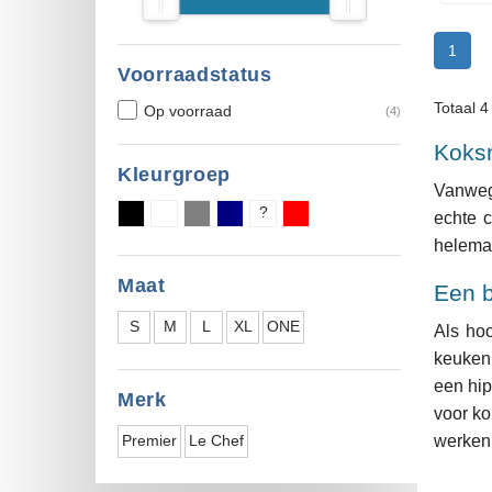
1
Voorraadstatus
Totaal 4
Op voorraad
(4)
Koksm
Kleurgroep
Vanweg
Meer
?
echte c
helemaa
Maat
Een b
Meer
S
M
L
XL
ONE
Als ho
keuken 
een hip
Merk
voor ko
Meer
Premier
Le Chef
werke