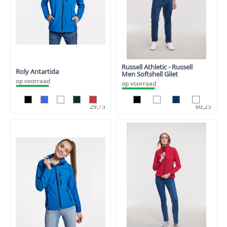
Russell Athletic - Russell
Roly Antartida
Men Softshell Gilet
op voorraad
op voorraad
24,59
49,79
29,75
60,25