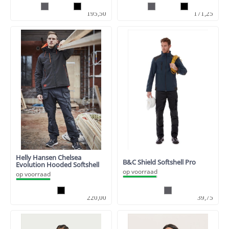
161,57
141,53
195,50
171,25
Helly Hansen Chelsea
B&C Shield Softshell Pro
Evolution Hooded Softshell
op voorraad
op voorraad
181,82
32,85
220,00
39,75