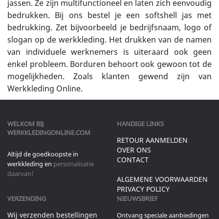
jassen. Ze zijn multifunctioneel en laten zich eenvoudig
bedrukken. Bij ons bestel je een softshell jas met
bedrukking. Zet bijvoorbeeld je bedrijfsnaam, logo of
slogan op de werkkleding. Het drukken van de namen
van individuele werknemers is uiteraard ook geen
enkel probleem. Borduren behoort ook gewoon tot de
mogelijkheden. Zoals klanten gewend zijn van
Werkkleding Online.
WELKOM BIJ
HANDIGE LINKS
WERKKLEDINGONLINE.COM
RETOUR AANMELDEN
OVER ONS
Altijd de goedkoopste in
CONTACT
werkkleding en
personalisatie
daarvan!
ALGEMENE VOORWAARDEN
PRIVACY POLICY
VERZENDING
NIEUWSBRIEF
Wij verzenden bestellingen
Ontvang speciale aanbiedingen