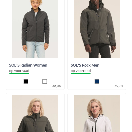
SOL'S Radian Women
SOL'S Rock Men
op voorraad
op voorraad
31,82
77,07
38,50
93,25