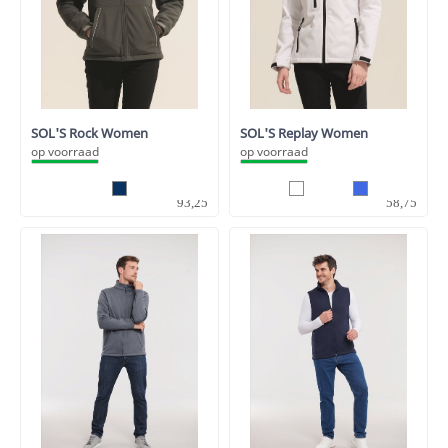
SOL'S Rock Women
SOL'S Replay Women
op voorraad
op voorraad
77,07
48,55
93,25
58,75