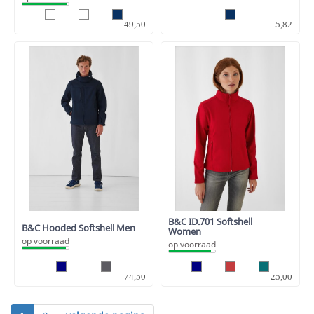
40,91
4,81
49,50
5,82
B&C ID.701 Softshell
B&C Hooded Softshell Men
Women
op voorraad
op voorraad
61,57
20,66
74,50
25,00