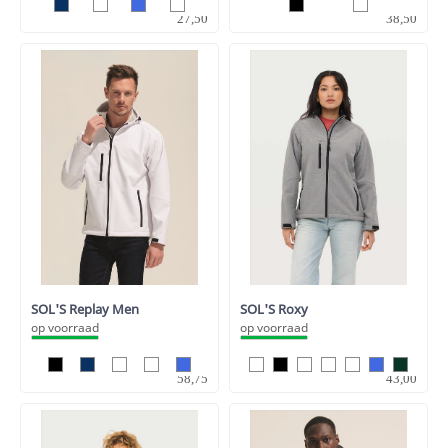
22,73
31,82
27,50
38,50
SOL'S Replay Men
SOL'S Roxy
op voorraad
op voorraad
48,55
35,54
58,75
43,00