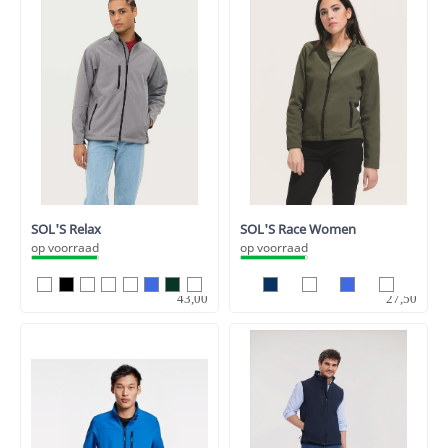
SOL'S Relax
SOL'S Race Women
op voorraad
op voorraad
35,54
22,73
43,00
27,50