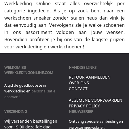
Werkkleding Online staat alles overzichtelijk per
categorie ingedeeld. Als je op zoek bent naar een
werkschoen sneaker zonder stalen neus dan vink je
dat eenvoudig aan. Vervolgens zie je welke schoenen
in ons assortiment voldoen aan jouw wensen.
Bovendien profiteer je bij ons van de laagste prijzen
voor werkkleding en werkschoenen!
WELKOM BIJ
HANDIGE LINKS
WERKKLEDINGONLINE.COM
RETOUR AANMELDEN
OVER ONS
Altijd de goedkoopste in
CONTACT
werkkleding en
personalisatie
daarvan!
ALGEMENE VOORWAARDEN
PRIVACY POLICY
VERZENDING
NIEUWSBRIEF
Wij verzenden bestellingen
Ontvang speciale aanbiedingen
voor 15.00 dezelfde dag
via onze nieuwsbrief.