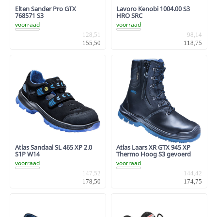
Elten Sander Pro GTX
Lavoro Kenobi 1004.00 S3
768571 S3
HRO SRC
voorraad
voorraad
128,51
98,14
155,50
118,75
Atlas Sandaal SL 465 XP 2.0
Atlas Laars XR GTX 945 XP
S1P W14
Thermo Hoog S3 gevoerd
voorraad
voorraad
147,52
144,42
178,50
174,75