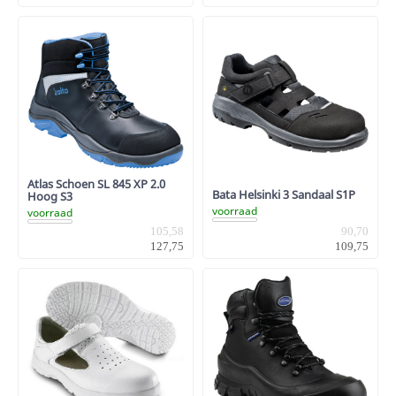
Atlas Schoen SL 845 XP 2.0
Bata Helsinki 3 Sandaal S1P
Hoog S3
voorraad
voorraad
105,58
90,70
127,75
109,75