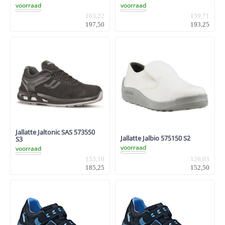
voorraad
voorraad
163,22
159,71
197,50
193,25
Jallatte Jaltonic SAS 573550
Jallatte Jalbio 575150 S2
S3
voorraad
voorraad
153,10
126,03
185,25
152,50