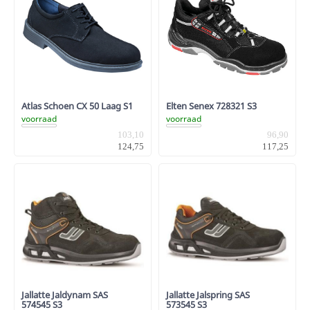
Atlas Schoen CX 50 Laag S1
Elten Senex 728321 S3
voorraad
voorraad
103,10
96,90
124,75
117,25
Jallatte Jaldynam SAS
Jallatte Jalspring SAS
574545 S3
573545 S3