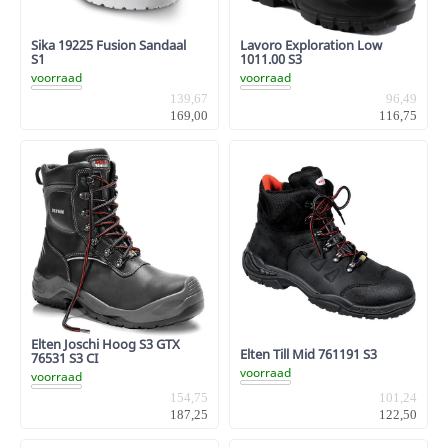
Sika 19225 Fusion Sandaal
Lavoro Exploration Low
S1
1011.00 S3
voorraad
voorraad
139,67
96,49
169,00
116,75
Elten Joschi Hoog S3 GTX
Elten Till Mid 761191 S3
76531 S3 CI
voorraad
voorraad
101,24
154,75
122,50
187,25