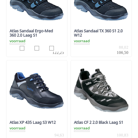
Atlas Sandaal Ergo-Med
Atlas Sandaal TX 360 S1 2.0
360 2.0 Laag S1
W12
voorraad
voorraad
101,03
88,02
122,25
106,50
Atlas XP 435 Laag S3 W12
Atlas CF 2 2.0 Black Laag S1
voorraad
voorraad
94,63
100,83