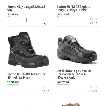
Emma Clay Laag S3 Metaal
Sixton 80118-05 Explorer
vrij
Laag S3 Hdry (Outlet)
voorraad
voorraad
127,89
191,94
154,75
232,25
Steel Blue Hoge Sneaker
Sixton 88039-00 Adventure
Fremantle S3 391406
S3 met rits Hdry
(Dealers only)
voorraad
voorraad
150,62
179,34
182,25
217,00