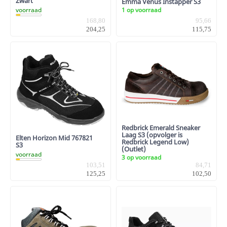
Zwart
Emma Venus Instapper S3
1 op voorraad
voorraad
168,80
95,66
204,25
115,75
Redbrick Emerald Sneaker
Laag S3 (opvolger is
Elten Horizon Mid 767821
Redbrick Legend Low)
S3
(Outlet)
voorraad
3 op voorraad
103,51
84,71
125,25
102,50