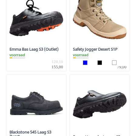
Emma Bas Laag S3 (Outlet)
Safety Jogger Desert S1P
voorraad
voorraad
128,10
65,29
155,00
79,00
Blackstone 545 Laag S3