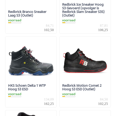
Redbrick Ice Sneaker Hoog
S3 Gevoerd (opvolger is
Redbrick Branco Sneaker
Redbrick Slam Sneaker S3S)
Laag S3 (Outlet)
(Outlet)
voorraad
voorraad
84,71
87,81
102,50
106,25
HKS Schoen Delta 1 WTP
Redbrick Motion Comet 2
Hoog S3 ESD
Hoog S3 ESD (Outlet)
voorraad
voorraad
134,09
84,50
162,25
102,25