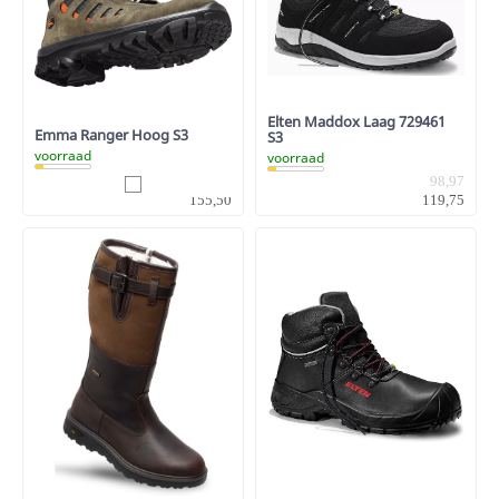
Elten Maddox Laag 729461
Emma Ranger Hoog S3
S3
voorraad
voorraad
128,51
98,97
155,50
119,75