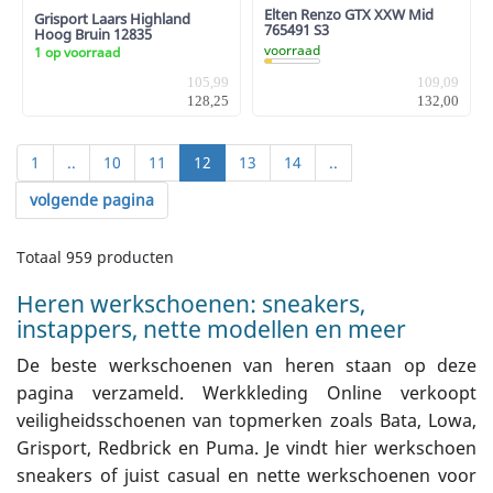
Elten Renzo GTX XXW Mid
Grisport Laars Highland
765491 S3
Hoog Bruin 12835
voorraad
1 op voorraad
105,99
109,09
128,25
132,00
1
..
10
11
12
13
14
..
volgende pagina
Totaal 959 producten
Heren werkschoenen: sneakers,
instappers, nette modellen en meer
De beste werkschoenen van heren staan op deze
pagina verzameld. Werkkleding Online verkoopt
veiligheidsschoenen van topmerken zoals Bata, Lowa,
Grisport, Redbrick en Puma. Je vindt hier werkschoen
sneakers of juist casual en nette werkschoenen voor