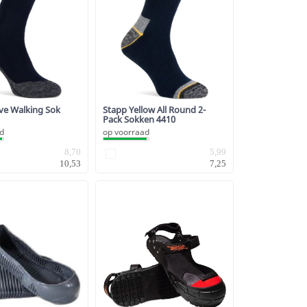
ive Walking Sok
Stapp Yellow All Round 2-
Pack Sokken 4410
ad
op voorraad
8,70
5,99
10,53
7,25