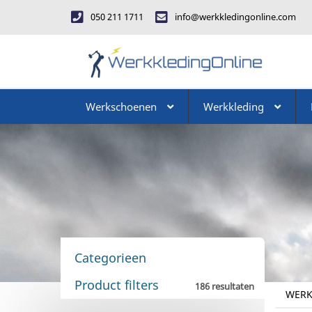
050 211 1711
info@werkkledingonline.com
Werkschoenen
Werkkleding
Categorieen
Product filters
186 resultaten
WERK