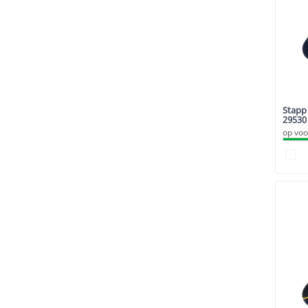
Stapp 
29530
op voo