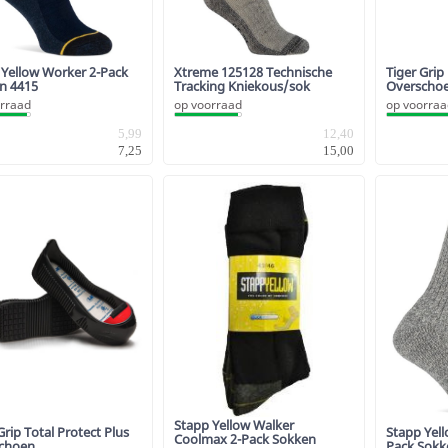
 Yellow Worker 2-Pack
Xtreme 125128 Technische
Tiger Grip
n 4415
Tracking Kniekous/sok
Overscho
rraad
op voorraad
op voorra
5,99
12,40
7,25
15,00
Stapp Yellow Walker
Grip Total Protect Plus
Stapp Yel
Coolmax 2-Pack Sokken
choen
Pack Sokk