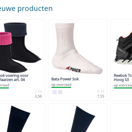
euwe producten
sok voering voor
Reebok Tra
Bata Power Sok
laarzen art. 04
Hoog S3
op voorraad
rraad
op voorra
2,94
6,24
3,56
7,55