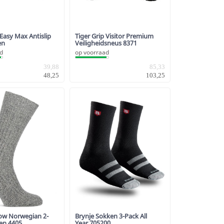
 Easy Max Antislip
Tiger Grip Visitor Premium
en
Veiligheidsneus 8371
ad
op voorraad
39,88
85,33
48,25
103,25
low Norwegian 2-
Brynje Sokken 3-Pack All
en 4405
Year 705200