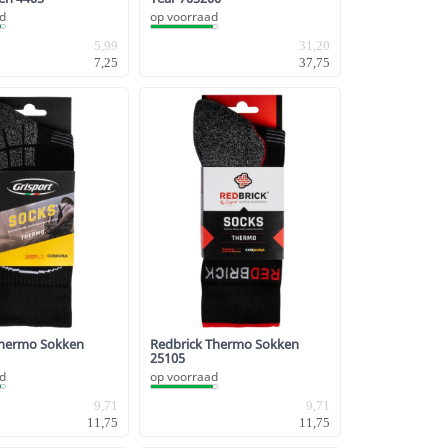
ad
op voorraad
5,99
31,20
7,25
37,75
Thermo Sokken
Redbrick Thermo Sokken
25105
ad
op voorraad
9,71
9,71
11,75
11,75