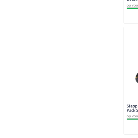
op voo
Stapp
Pack 
op voo