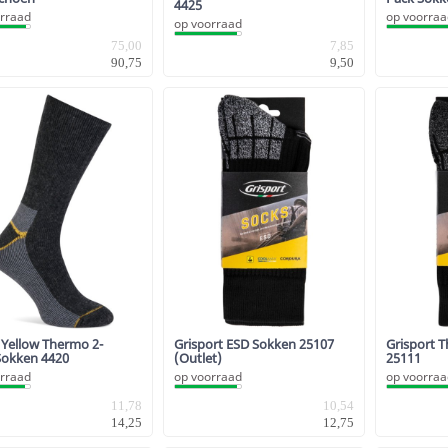
4425
rraad
op voorra
op voorraad
75,00
7,85
90,75
9,50
 Yellow Thermo 2-
Grisport ESD Sokken 25107
Grisport 
Sokken 4420
(Outlet)
25111
rraad
op voorraad
op voorra
11,78
10,54
14,25
12,75