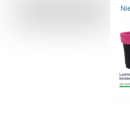
Ni
Laars
kinder
op voo