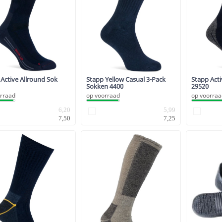
Active Allround Sok
Stapp Yellow Casual 3-Pack
Stapp Act
Sokken 4400
29520
rraad
op voorraad
op voorra
6,20
5,99
7,50
7,25