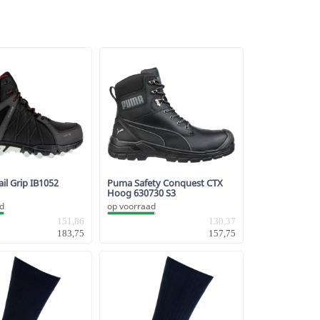
il Grip IB1052
Puma Safety Conquest CTX
Hoog 630730 S3
ad
op voorraad
151,86
130,37
183,75
157,75