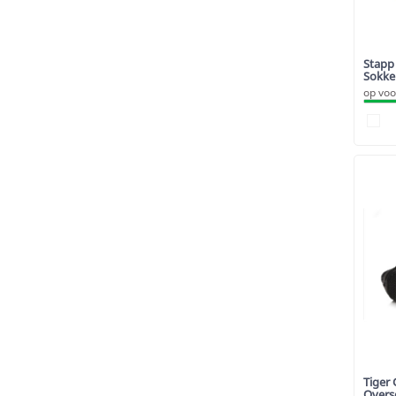
Stapp
Sokke
op voo
Tiger 
Overs