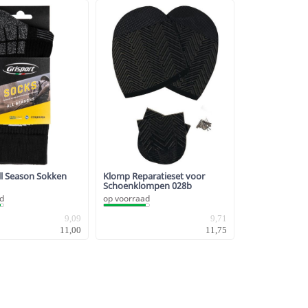
ll Season Sokken
Klomp Reparatieset voor
Schoenklompen 028b
ad
op voorraad
9,09
9,71
11,00
11,75