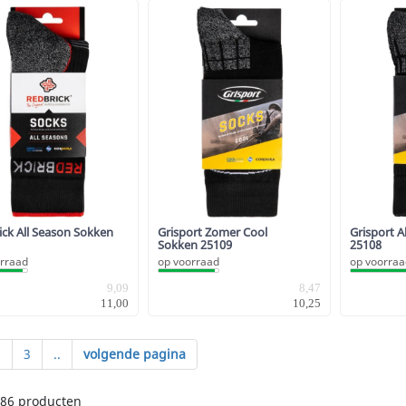
ck All Season Sokken
Grisport Zomer Cool
Grisport A
Sokken 25109
25108
rraad
op voorraad
op voorra
9,09
8,47
11,00
10,25
2
3
..
volgende pagina
186 producten