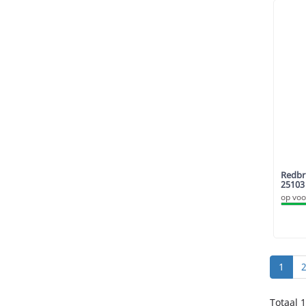
Redbri
25103
op voo
1
Totaal 