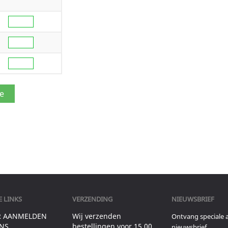
 LINKS
VERZENDING
NIEUWSBRIEF
R AANMELDEN
Wij verzenden
Ontvang speciale 
NS
bestellingen voor 15.00
nieuwsbrief.