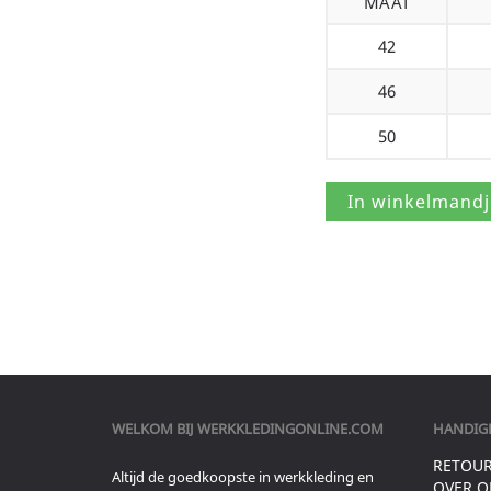
MAAT
42
46
50
WELKOM BIJ
WERKKLEDINGONLINE.COM
HANDIGE
RETOU
Altijd de goedkoopste in werkkleding en
OVER O