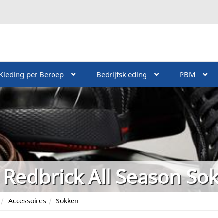
Kleding per Beroep
Bedrijfskleding
PBM
Redbrick All Season So
Accessoires
Sokken