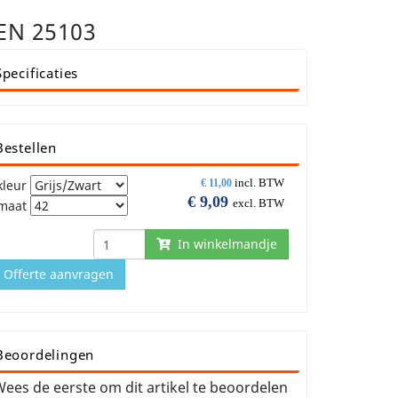
EN 25103
Specificaties
Bestellen
incl. BTW
kleur
€
11,00
€
9,09
excl. BTW
maat
In winkelmandje
Offerte aanvragen
Beoordelingen
ees de eerste om dit artikel te beoordelen