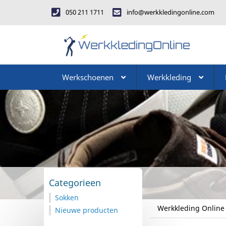
050 211 1711
info@werkkledingonline.com
Werkschoenen
Werkkleding
Categorieen
Sokken
Werkkleding Online
Nieuwe producten