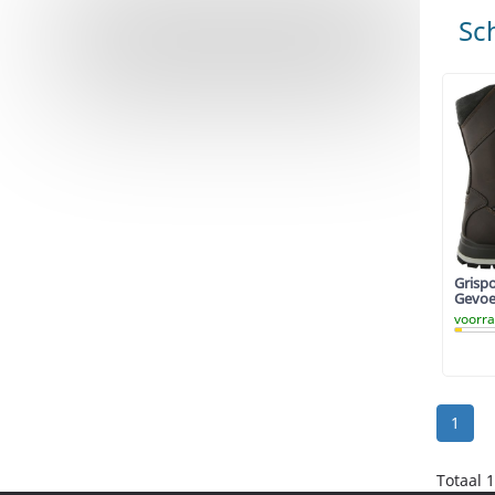
Sc
Grispo
Gevoe
voorr
1
Totaal 