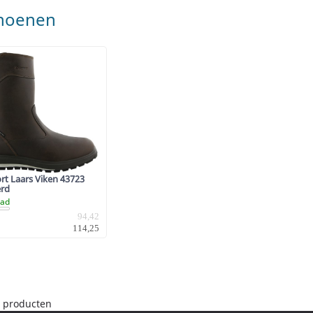
hoenen
rt Laars Viken 43723
rd
aad
94,42
114,25
1 producten