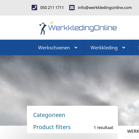
050 211 1711
info@werkkledingonline.com
Werkschoenen
Werkkleding
Categorieen
Product filters
1 resultaat
WERK