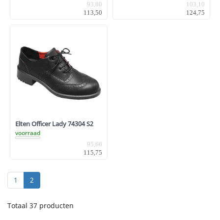
93,80
103,10
113,50
124,75
Elten Officer Lady 74304 S2
voorraad
95,66
115,75
1
2
Totaal 37 producten