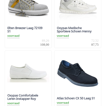
Elten Breezer Laag 72109
Oxypas Medische
S1
Sportieve Schoen Henny
voorraad
voorraad
89,26
72,52
108,00
87,75
Oxypas Comfortabele
Atlas Schoen CX 50 Laag S1
Leren Instapper Roy
voorraad
voorraad