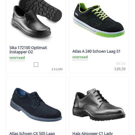
Sika 172100 OptimaX
Atlas A 240 Schoen Laag S1
Instapper O2
voorraad
voorraad
128,10
99,59
155,00
120,50
Atlas Schoen CX 505 Laag
Haix Airpower C1 Lady