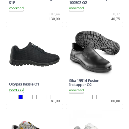
S1P
100502 O2
voorraad
voorraad
107,44
116,32
130,00
140,75
Sika 19514 Fusion
Oxypas Kassie O1
Instapper O2
voorraad
voorraad
66,94
132,23
81,00
160,00