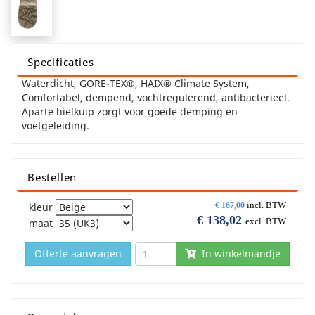
Specificaties
Waterdicht, GORE-TEX®, HAIX® Climate System,
Comfortabel, dempend, vochtregulerend, antibacterieel.
Aparte hielkuip zorgt voor goede demping en
voetgeleiding.
Bestellen
incl. BTW
kleur
€
167,00
€
138,02
excl. BTW
maat
Offerte aanvragen
In winkelmandje