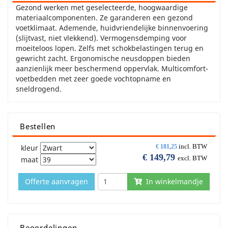
Gezond werken met geselecteerde, hoogwaardige
materiaalcomponenten. Ze garanderen een gezond
voetklimaat. Ademende, huidvriendelijke binnenvoering
(slijtvast, niet vlekkend). Vermogensdemping voor
moeiteloos lopen. Zelfs met schokbelastingen terug en
gewricht zacht. Ergonomische neusdoppen bieden
aanzienlijk meer beschermend oppervlak. Multicomfort-
voetbedden met zeer goede vochtopname en
sneldrogend.
Bestellen
incl. BTW
kleur
€
181,25
€
149,79
excl. BTW
maat
Offerte aanvragen
In winkelmandje
Beoordelingen