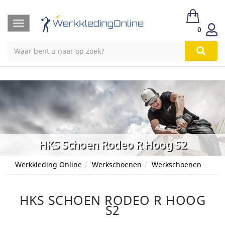
Toggle
0
navigation
HKS Schoen Rodeo R Hoog S2
Werkkleding Online
Werkschoenen
Werkschoenen
HKS SCHOEN RODEO R HOOG
S2