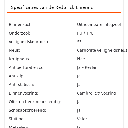
Specificaties van de Redbrick Emerald
Binnenzool:
Uitneembare inlegzool
Onderzool:
PU / TPU
Veiligheidskeurmerk:
S3
Neus:
Carbonite veiligheidsneus
Kruipneus
Nee
Antiperforatie zool:
Ja – Kevlar
Antislip:
Ja
Anti-statisch:
Ja
Binnenvoering:
Cambrelle® voering
Olie- en benzinebestendig:
Ja
Schokabsorberend:
Ja
Sluiting
Veter
Metaalvrij:
Ja