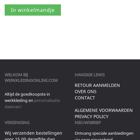
WELKOM BIJ
HANDIGE LINKS
WERKKLEDINGONLINE.COM
RETOUR AANMELDEN
OVER ONS
Altijd de goedkoopste in
CONTACT
werkkleding en
personalisatie
daarvan!
ALGEMENE VOORWAARDEN
PRIVACY POLICY
VERZENDING
NIEUWSBRIEF
Wij verzenden bestellingen
Ontvang speciale aanbiedingen
voor 15.00 dezelfde dag
via onze nieuwsbrief.