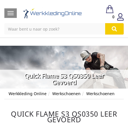
Toggle
0
navigation
Quick Flame S3 QS0350 Leer
Gevoerd
Werkkleding Online
Werkschoenen
Werkschoenen
QUICK FLAME S3 QS0350 LEER
GEVOERD