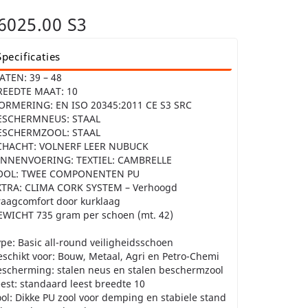
025.00 S3
Specificaties
ATEN: 39 – 48
REEDTE MAAT: 10
ORMERING: EN ISO 20345:2011 CE S3 SRC
ESCHERMNEUS: STAAL
ESCHERMZOOL: STAAL
CHACHT: VOLNERF LEER NUBUCK
INNENVOERING: TEXTIEL: CAMBRELLE
OOL: TWEE COMPONENTEN PU
XTRA: CLIMA CORK SYSTEM – Verhoogd
raagcomfort door kurklaag
EWICHT 735 gram per schoen (mt. 42)
pe: Basic all-round veiligheidsschoen
schikt voor: Bouw, Metaal, Agri en Petro-Chemi
escherming: stalen neus en stalen beschermzool
est: standaard leest breedte 10
ol: Dikke PU zool voor demping en stabiele stand