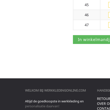
45
46
47
WELKOM BIJ
WERKKLEDINGONLINE.COM
HANDIGE
RETOU
Altijd de goedkoopste in werkkleding en
OVER O
personalisatie daarvan!
CONTA