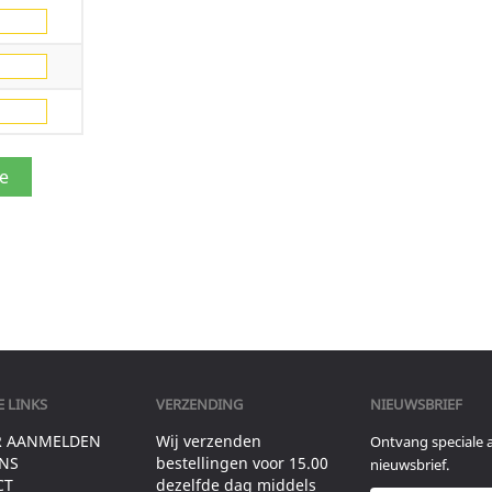
 LINKS
VERZENDING
NIEUWSBRIEF
R AANMELDEN
Wij verzenden
Ontvang speciale 
NS
bestellingen voor 15.00
nieuwsbrief.
CT
dezelfde dag middels