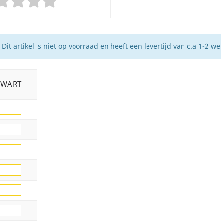
Dit artikel is niet op voorraad en heeft een levertijd van c.a 1-2 w
ZWART