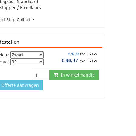
legzool: Standaard
stapper / Enkellaars
xt Step Collectie
Bestellen
incl. BTW
kleur
€
97,25
€
80,37
excl. BTW
maat
In winkelmandje
Offerte aanvragen