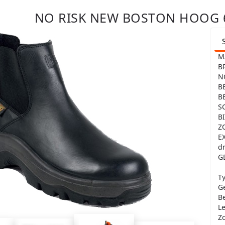
NO RISK NEW BOSTON HOOG 6
M
B
N
B
B
S
B
Z
E
d
G
Ty
Ge
B
Le
Zo