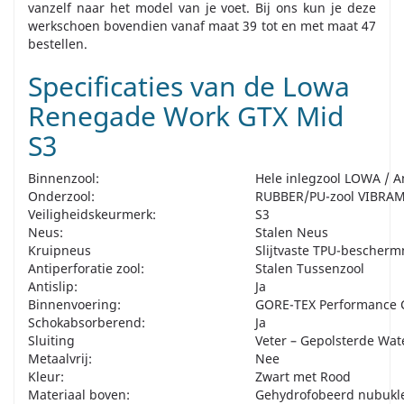
vanzelf naar het model van je voet. Bij ons kun je deze
werkschoen bovendien vanaf maat 39 tot en met maat 47
bestellen.
Specificaties van de Lowa
Renegade Work GTX Mid
S3
Binnenzool:
Hele inlegzool LOWA / An
Onderzool:
RUBBER/PU-zool VIBRA
Veiligheidskeurmerk:
S3
Neus:
Stalen Neus
Kruipneus
Slijtvaste TPU-bescher
Antiperforatie zool:
Stalen Tussenzool
Antislip:
Ja
Binnenvoering:
GORE-TEX Performance 
Schokabsorberend:
Ja
Sluiting
Veter – Gepolsterde Wat
Metaalvrij:
Nee
Kleur:
Zwart met Rood
Materiaal boven:
Gehydrofobeerd nubukle