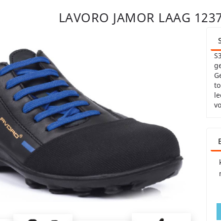
LAVORO JAMOR LAAG 1237
S3
ge
Ge
to
le
vo