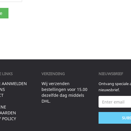
 LINKS
VERZENDING
NIEUWSBRIEF
R AANMELDEN
Wij verzenden
Ontvang speciale 
NS
bestellingen voor 15.00
nieuwsbrief.
CT
dezelfde dag middels
DHL.
ENE
AARDEN
SUB
Y POLICY