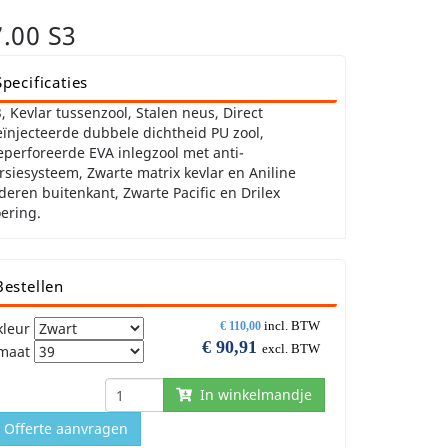
.00 S3
Specificaties
, Kevlar tussenzool, Stalen neus, Direct
ïnjecteerde dubbele dichtheid PU zool,
perforeerde EVA inlegzool met anti-
rsiesysteem, Zwarte matrix kevlar en Aniline
deren buitenkant, Zwarte Pacific en Drilex
ering.
Bestellen
incl. BTW
kleur
€
110,00
€
90,91
excl. BTW
maat
In winkelmandje
Offerte aanvragen