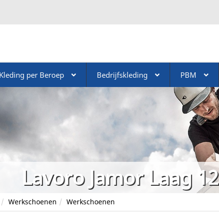
Kleding per Beroep
Bedrijfskleding
PBM
Lavoro Jamor Laag 12
Werkschoenen
Werkschoenen