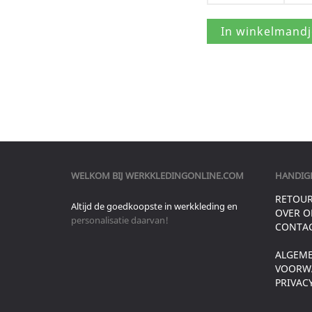
WELKOM BIJ
WERKKLEDINGONLINE.COM
HANDIGE
RETOU
Altijd de goedkoopste in werkkleding en
OVER O
personalisatie daarvan!
CONTA
ALGEM
VOORW
PRIVAC