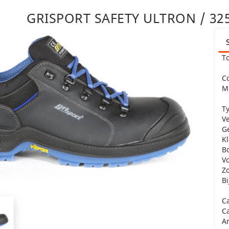
GRISPORT SAFETY ULTRON / 32
T
Co
M
T
Ve
Ge
Kl
B
V
Zo
B
C
C
An