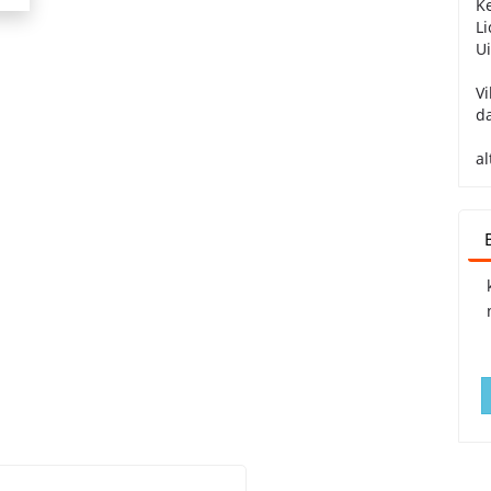
Ke
Li
U
Vi
d
al