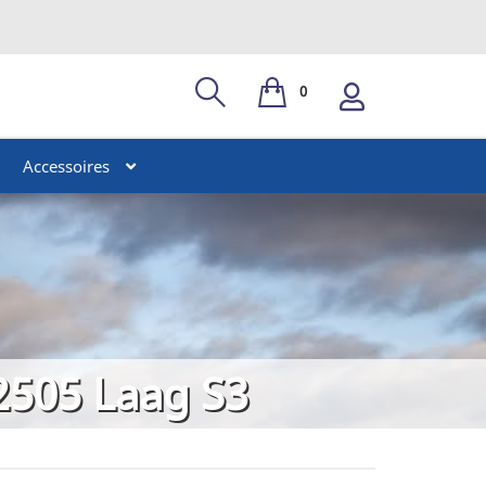
0
Accessoires
32505 Laag S3