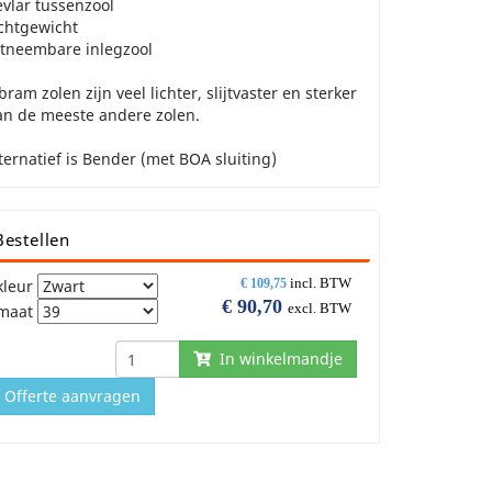
vlar tussenzool
chtgewicht
itneembare inlegzool
bram zolen zijn veel lichter, slijtvaster en sterker
an de meeste andere zolen.
ternatief is Bender (met BOA sluiting)
Bestellen
incl. BTW
kleur
€
109,75
€
90,70
excl. BTW
maat
In winkelmandje
Offerte aanvragen