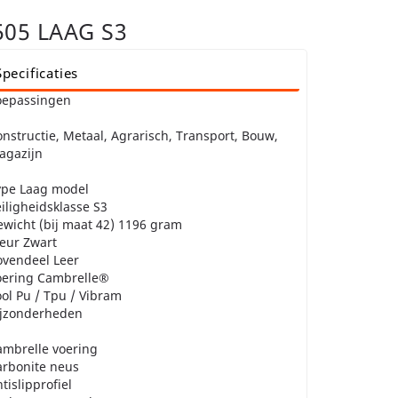
505 LAAG S3
Specificaties
oepassingen
nstructie, Metaal, Agrarisch, Transport, Bouw,
agazijn
ype Laag model
iligheidsklasse S3
wicht (bij maat 42) 1196 gram
eur Zwart
ovendeel Leer
oering Cambrelle®
ol Pu / Tpu / Vibram
ijzonderheden
ambrelle voering
arbonite neus
tislipprofiel