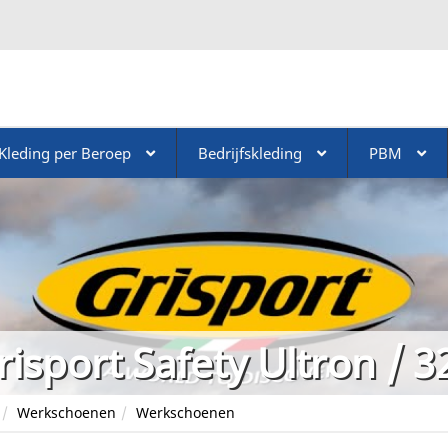
Kleding per Beroep
Bedrijfskleding
PBM
risport Safety Ultron / 
Werkschoenen
Werkschoenen