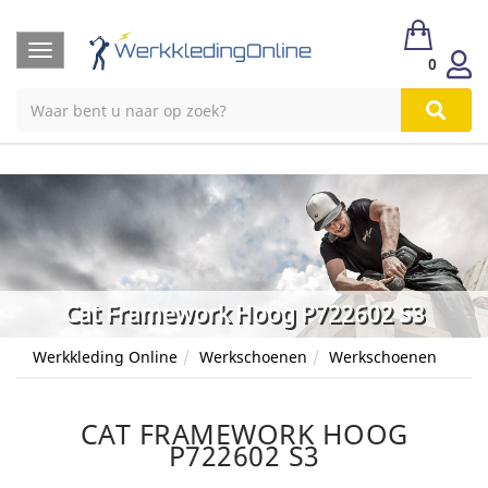
Toggle
0
navigation
Cat Framework Hoog P722602 S3
Werkkleding Online
Werkschoenen
Werkschoenen
CAT FRAMEWORK HOOG
P722602 S3