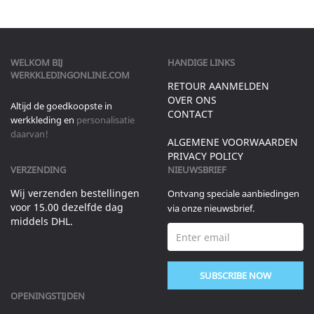
WELKOM BIJ
HANDIGE LINKS
WERKKLEDINGONLINE.COM
RETOUR AANMELDEN
OVER ONS
Altijd de goedkoopste in
CONTACT
werkkleding en
personalisatie
daarvan!
ALGEMENE VOORWAARDEN
PRIVACY POLICY
VERZENDING
NIEUWSBRIEF
Wij verzenden bestellingen
Ontvang speciale aanbiedingen
voor 15.00 dezelfde dag
via onze nieuwsbrief.
middels DHL.
SUBSCRIBE NOW
OPENINGSTIJDEN