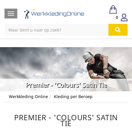
Toggle
0
navigation
Premier - 'Colours' Satin Tie
Werkkleding Online
Kleding per Beroep
PREMIER - 'COLOURS' SATIN
TIE