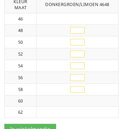
KLEUR
DONKERGROEN/LIMOEN 4648
MAAT
46
48
50
52
54
56
58
60
62