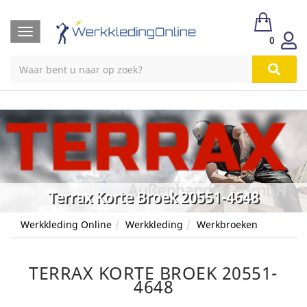
Toggle
0
navigation
Terrax Korte Broek 20551-4648
Werkkleding Online
Werkkleding
Werkbroeken
TERRAX KORTE BROEK 20551-
4648