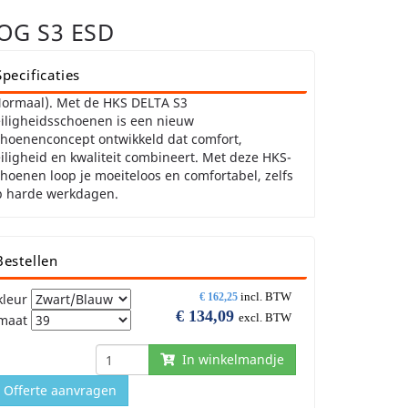
OG S3 ESD
Specificaties
Normaal). Met de HKS DELTA S3
iligheidsschoenen is een nieuw
choenenconcept ontwikkeld dat comfort,
iligheid en kwaliteit combineert. Met deze HKS-
hoenen loop je moeiteloos en comfortabel, zelfs
p harde werkdagen.
Bestellen
incl. BTW
kleur
€
162,25
€
134,09
excl. BTW
maat
In winkelmandje
Offerte aanvragen