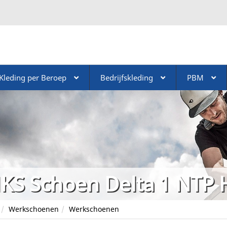
Kleding per Beroep
Bedrijfskleding
PBM
KS Schoen Delta 1 NTP 
Werkschoenen
Werkschoenen