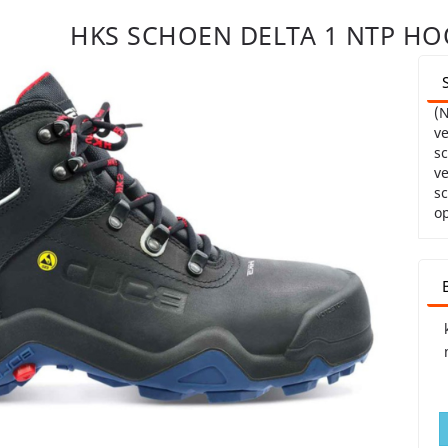
HKS SCHOEN DELTA 1 NTP HO
(
ve
s
ve
sc
o