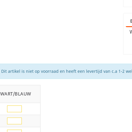
W
Dit artikel is niet op voorraad en heeft een levertijd van c.a 1-2 w
ZWART/BLAUW