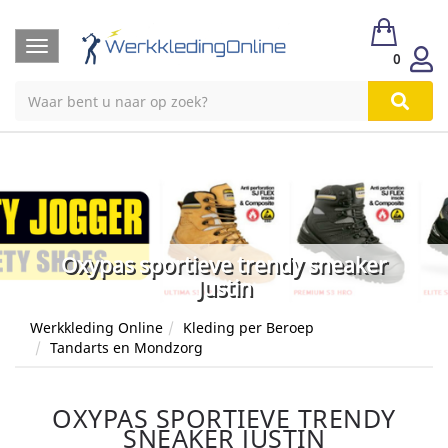
Toggle
0
navigation
Oxypas sportieve trendy sneaker
Justin
Werkkleding Online
Kleding per Beroep
Tandarts en Mondzorg
OXYPAS SPORTIEVE TRENDY
SNEAKER JUSTIN