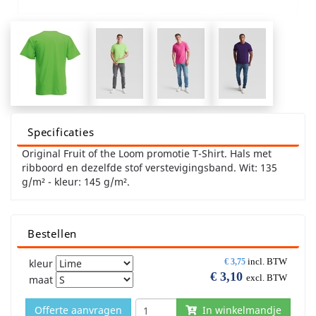
Specificaties
Original Fruit of the Loom promotie T-Shirt. Hals met
ribboord en dezelfde stof verstevigingsband. Wit: 135
g/m² - kleur: 145 g/m².
Bestellen
incl. BTW
kleur
€
3,75
€
3,10
excl. BTW
maat
Offerte aanvragen
In winkelmandje