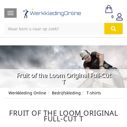
Toggle
0
navigation
Fruit of the Loom Original Full-Cut
T
Werkkleding Online
Bedrijfskleding
T-shirts
FRUIT OF THE LOOM ORIGINAL
FULL-CUT T