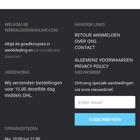
WELKOM BIJ
HANDIGE LINKS
WERKKLEDINGONLINE.COM
RETOUR AANMELDEN
OVER ONS
Altijd de goedkoopste in
CONTACT
werkkleding en
personalisatie
daarvan!
ALGEMENE VOORWAARDEN
PRIVACY POLICY
VERZENDING
NIEUWSBRIEF
Wij verzenden bestellingen
Ontvang speciale aanbiedingen
voor 15.00 dezelfde dag
via onze nieuwsbrief.
middels DHL.
SUBSCRIBE NOW
OPENINGSTIJDEN
Ma 10:00 tot 21:00