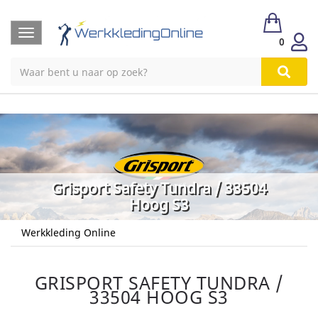
Toggle
0
navigation
Grisport Safety Tundra / 33504
Hoog S3
Werkkleding Online
GRISPORT SAFETY TUNDRA /
33504 HOOG S3