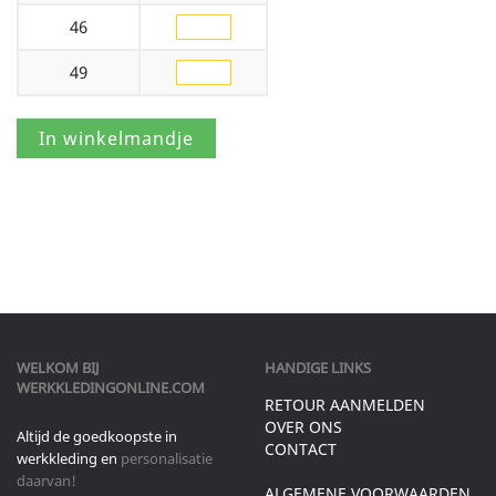
46
49
WELKOM BIJ
HANDIGE LINKS
WERKKLEDINGONLINE.COM
RETOUR AANMELDEN
OVER ONS
Altijd de goedkoopste in
CONTACT
werkkleding en
personalisatie
daarvan!
ALGEMENE VOORWAARDEN