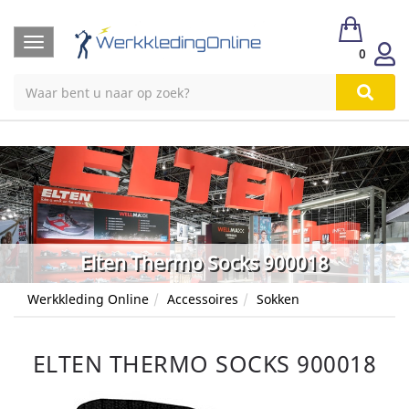
Toggle
0
navigation
Elten Thermo Socks 900018
Werkkleding Online
Accessoires
Sokken
ELTEN THERMO SOCKS 900018