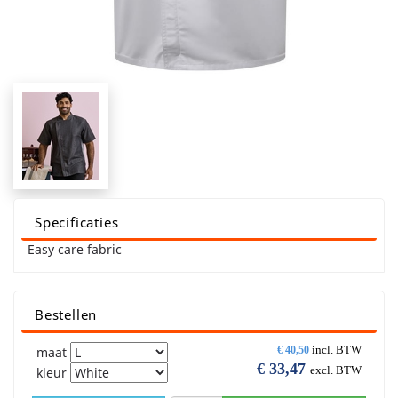
Specificaties
Easy care fabric
Bestellen
incl. BTW
maat
€
40,50
€
33,47
excl. BTW
kleur