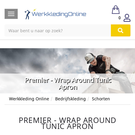
Toggle
0
navigation
Premier - Wrap Around Tunic
Apron
Werkkleding Online
Bedrijfskleding
Schorten
PREMIER - WRAP AROUND
TUNIC APRON