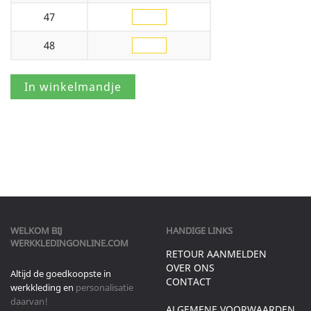
47
48
WELKOM BIJ
HANDIGE LINKS
WERKKLEDINGONLINE.COM
RETOUR AANMELDEN
OVER ONS
Altijd de goedkoopste in
CONTACT
werkkleding en
personalisatie
daarvan!
ALGEMENE VOORWAARDEN