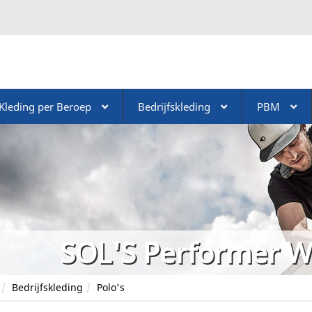
Kleding per Beroep
Bedrijfskleding
PBM
SOL'S Performer 
Bedrijfskleding
Polo's