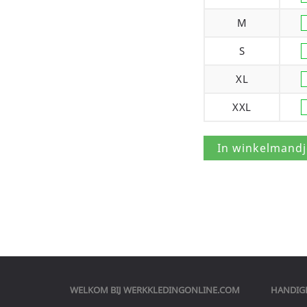
M
S
XL
XXL
WELKOM BIJ
WERKKLEDINGONLINE.COM
HANDIGE