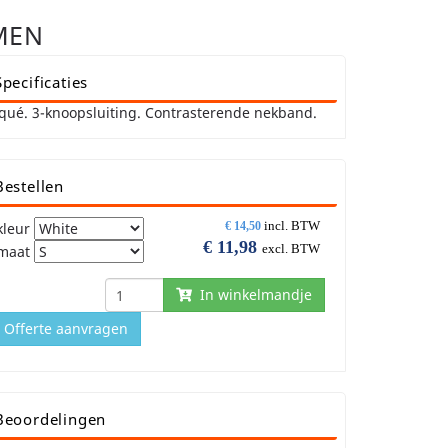
MEN
Specificaties
qué. 3-knoopsluiting. Contrasterende nekband.
Bestellen
incl. BTW
kleur
€
14,50
€
11,98
excl. BTW
maat
In winkelmandje
Offerte aanvragen
Beoordelingen