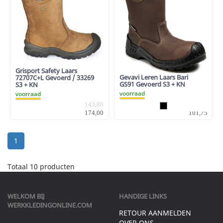
Grisport Safety Laars
Gevavi Leren Laars Bari
72707C+L Gevoerd / 33269
GS91 Gevoerd S3 + KN
S3 + KN
voorraad
voorraad
84,09
143,80
101,75
174,00
1
Totaal 10 producten
WELKOM BIJ
HANDIGE LINKS
WERKKLEDINGONLINE.COM
RETOUR AANMELDEN
OVER ONS