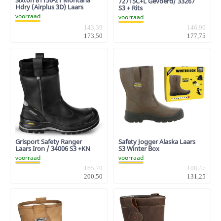
72715C+L Gevoerd/ 33267
Hdry (Airplus 3D) Laars
S3 + Rits
voorraad
voorraad
143,39
146,90
173,50
177,75
Grisport Safety Ranger
Safety Jogger Alaska Laars
Laars Iron / 34006 S3 +KN
S3 Winter Box
voorraad
voorraad
165,70
108,47
200,50
131,25