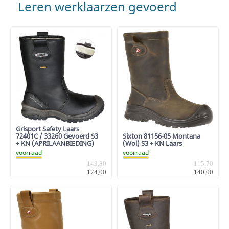
Leren werklaarzen gevoerd
Grisport Safety Laars
Sixton 81156-05 Montana
72401C / 33260 Gevoerd S3
(Wol) S3 + KN Laars
+ KN (APRILAANBIEDING)
voorraad
voorraad
115,70
143,80
140,00
174,00