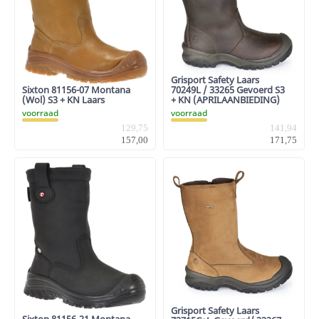
Grisport Safety Laars
Sixton 81156-07 Montana
70249L / 33265 Gevoerd S3
(Wol) S3 + KN Laars
+ KN (APRILAANBIEDING)
voorraad
voorraad
129,75
141,94
157,00
171,75
Grisport Safety Laars
Sixton 81156-21 Montana