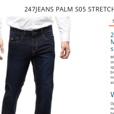
247JEANS PALM S05 STRETC
2
M
s
Me
st
sp
br
me
a
W
Op
mo
fi