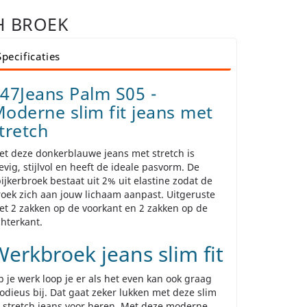
H BROEK
Specificaties
47Jeans Palm S05 -
oderne slim fit jeans met
tretch
t deze donkerblauwe jeans met stretch is
evig, stijlvol en heeft de ideale pasvorm. De
ijkerbroek bestaat uit 2% uit elastine zodat de
oek zich aan jouw lichaam aanpast. Uitgeruste
t 2 zakken op de voorkant en 2 zakken op de
chterkant.
erkbroek jeans slim fit
 je werk loop je er als het even kan ook graag
dieus bij. Dat gaat zeker lukken met deze slim
t stretch jeans voor heren. Met deze moderne