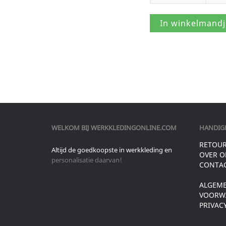
WELKOM BIJ
WERKKLEDINGONLINE.COM
HANDIGE
RETOU
Altijd de goedkoopste in werkkleding en
OVER O
personalisatie daarvan!
CONTA
ALGEM
VOORW
PRIVAC