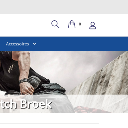
0
Accessoires
etch Broek