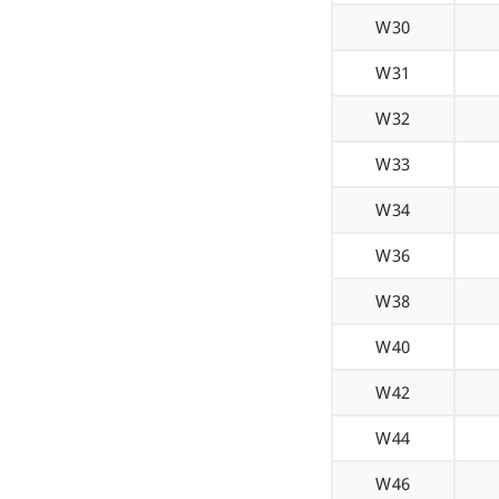
W30
W31
W32
W33
W34
W36
W38
W40
W42
W44
W46