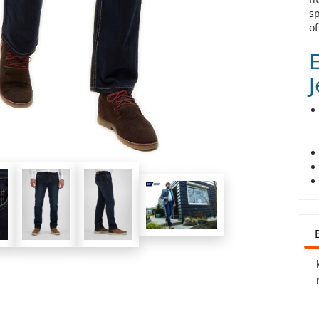
sp
of