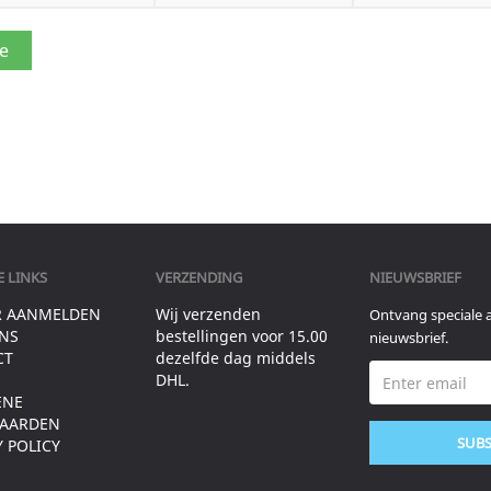
 LINKS
VERZENDING
NIEUWSBRIEF
R AANMELDEN
Wij verzenden
Ontvang speciale 
NS
bestellingen voor 15.00
nieuwsbrief.
CT
dezelfde dag middels
DHL.
ENE
AARDEN
SUB
Y POLICY