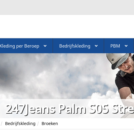
Kleding per Beroep
Bedrijfskleding
PBM
247Jeans Palm S05 Str
Bedrijfskleding
Broeken