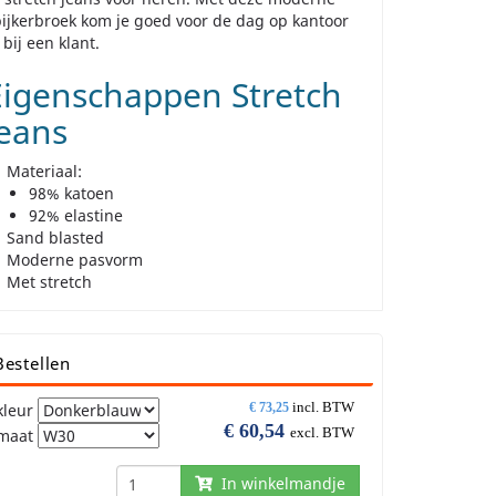
ijkerbroek kom je goed voor de dag op kantoor
 bij een klant.
Eigenschappen Stretch
Jeans
Materiaal:
98% katoen
92% elastine
Sand blasted
Moderne pasvorm
Met stretch
Bestellen
incl. BTW
kleur
€
73,25
€
60,54
excl. BTW
maat
In winkelmandje