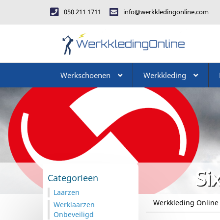
050 211 1711
info@werkkledingonline.com
Werkschoenen
Werkkleding
Si
Categorieen
Laarzen
Werkkleding Online
Werklaarzen
Onbeveiligd