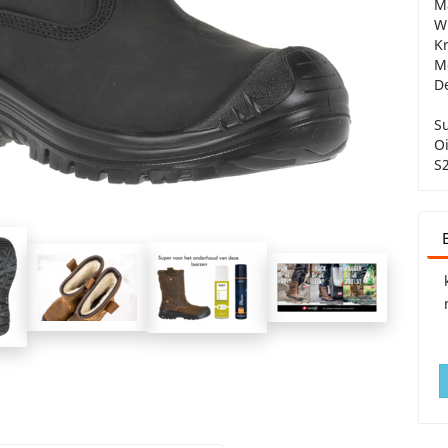
Ma
Wi
Kr
Me
De
S
Oi
S