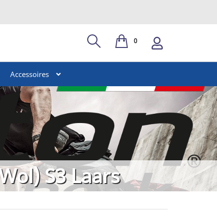
0
Accessoires
Wol) S3 Laars