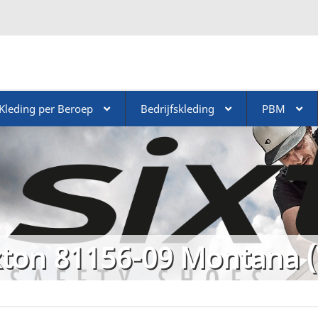
Kleding per Beroep
Bedrijfskleding
PBM
xton 81156-09 Montana (