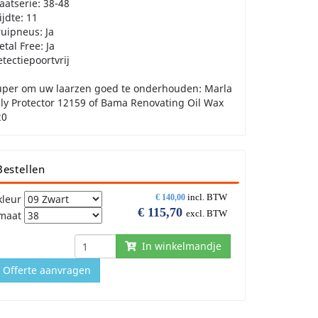
atserie: 38-48
jdte: 11
uipneus: Ja
tal Free: Ja
tectiepoortvrij
uper om uw laarzen goed te onderhouden: Marla
ly Protector 12159 of Bama Renovating Oil Wax
20
Bestellen
incl. BTW
kleur
€
140,00
€
115,70
excl. BTW
maat
In winkelmandje
Offerte aanvragen