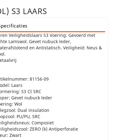
L) S3 LAARS
Specificaties
ren Veiligheidslaars S3 Voering: Gevoerd met
hte Lamswol. Gevet nubuck leder,
terafstotend en Antistatisch. Veiligheid: Neus &
ol.
taalvrij
rtikelnummer: 81156-09
odel: Laars
ormering: S3 CI SRC
pper: Gevet nubuck leder
ering: Wol
legzool: Dual insulation
oopzool: PU/PU, SRC
eiligheidsneus: Composiet
iligheidszool: ZERO (k) Antiperforatie
eur: Zwart