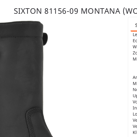
SIXTON 81156-09 MONTANA (WO
Le
Ec
Wa
Zo
Me
A
M
N
U
Vo
In
L
V
Ve
Kl