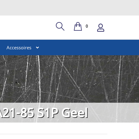
0
Accessoires
A21-85 S1P Geel