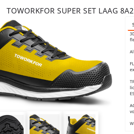
TOWORKFOR SUPER SET LAAG 8A21
3
fl
A
FL
ex
T
li
E
A
vo
Wi