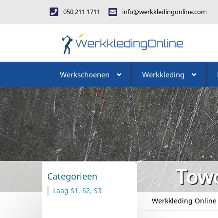
050 211 1711
info@werkkledingonline.com
Werkschoenen
Werkkleding
Towo
Categorieen
Laag S1, S2, S3
Werkkleding Online