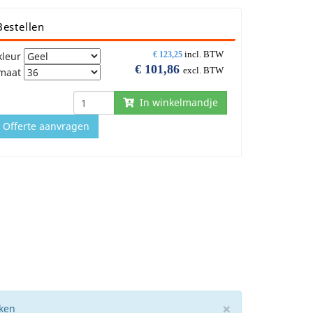
Bestellen
incl. BTW
kleur
€
123,25
€
101,86
excl. BTW
maat
In winkelmandje
Offerte aanvragen
×
eken