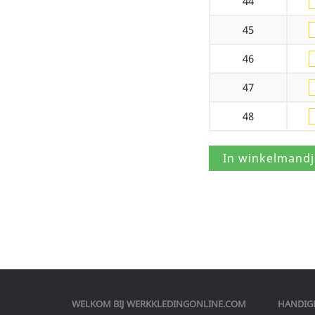
44
45
46
47
48
WELKOM BIJ
WERKKLEDINGONLINE.COM
HANDIGE