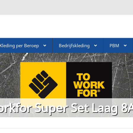
Kleding per Beroep
Bedrijfskleding
PBM
rkfor Super Set Laag 8