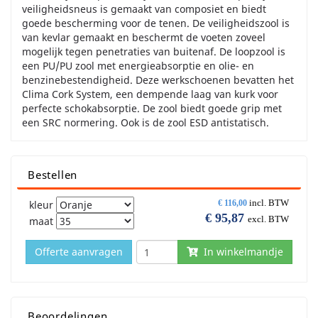
veiligheidsneus is gemaakt van composiet en biedt
goede bescherming voor de tenen. De veiligheidszool is
van kevlar gemaakt en beschermt de voeten zoveel
mogelijk tegen penetraties van buitenaf. De loopzool is
een PU/PU zool met energieabsorptie en olie- en
benzinebestendigheid. Deze werkschoenen bevatten het
Clima Cork System, een dempende laag van kurk voor
perfecte schokabsorptie. De zool biedt goede grip met
een SRC normering. Ook is de zool ESD antistatisch.
Bestellen
incl. BTW
kleur
€
116,00
€
95,87
excl. BTW
maat
Offerte aanvragen
In winkelmandje
Beoordelingen