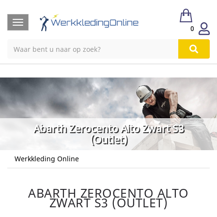
Toggle
0
navigation
Abarth Zerocento Alto Zwart S3
(Outlet)
Werkkleding Online
ABARTH ZEROCENTO ALTO
ZWART S3 (OUTLET)