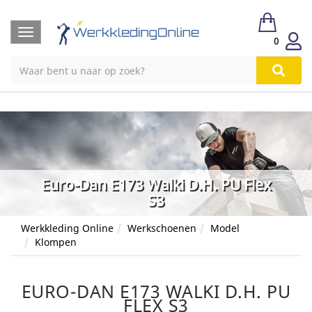
Toggle
0
navigation
Euro-Dan E173 Walki D.H. PU Flex
S3
Werkkleding Online
Werkschoenen
Model
Klompen
EURO-DAN E173 WALKI D.H. PU
FLEX S3