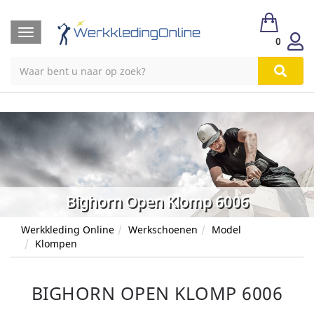
Toggle
0
navigation
Bighorn Open Klomp 6006
Werkkleding Online
Werkschoenen
Model
Klompen
BIGHORN OPEN KLOMP 6006