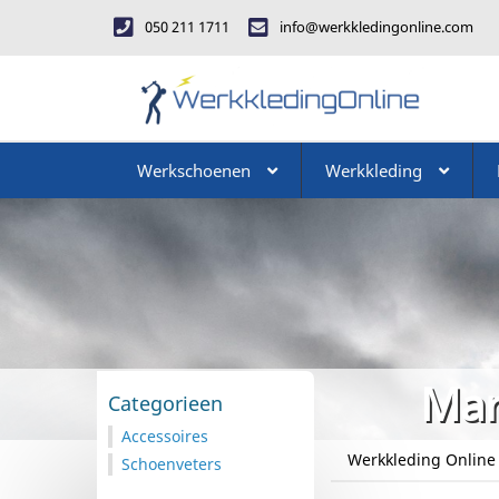
050 211 1711
info@werkkledingonline.com
Werkschoenen
Werkkleding
Mar
Categorieen
Accessoires
Werkkleding Online
Schoenveters