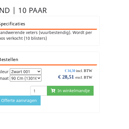
ND | 10 PAAR
Specificaties
randwerende veters (vuurbestendig). Wordt per
os verkocht (10 blisters)
Bestellen
incl. BTW
kleur
€
34,50
€
28,51
excl. BTW
maat
In winkelmandje
Offerte aanvragen