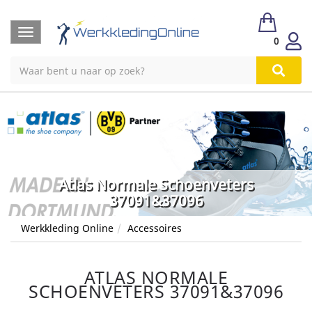
Toggle
0
navigation
Atlas Normale Schoenveters
37091&37096
Werkkleding Online
Accessoires
ATLAS NORMALE
SCHOENVETERS 37091&37096