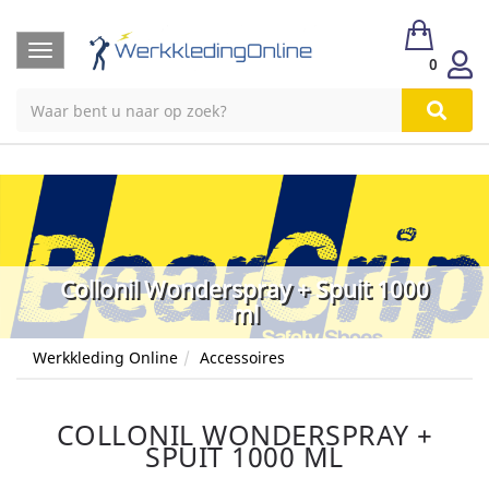
Toggle
0
navigation
Collonil Wonderspray + Spuit 1000
ml
Werkkleding Online
Accessoires
COLLONIL WONDERSPRAY +
SPUIT 1000 ML