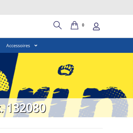
0
Accessoires
t. 132080