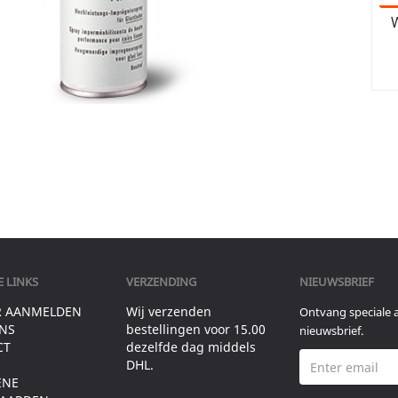
W
 LINKS
VERZENDING
NIEUWSBRIEF
R AANMELDEN
Wij verzenden
Ontvang speciale 
NS
bestellingen voor 15.00
nieuwsbrief.
CT
dezelfde dag middels
DHL.
ENE