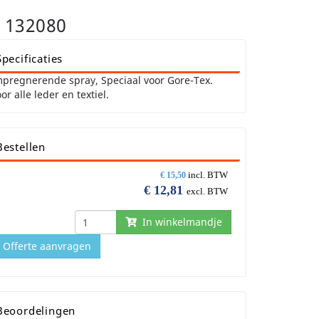
 132080
Specificaties
pregnerende spray, Speciaal voor Gore-Tex.
or alle leder en textiel.
Bestellen
incl. BTW
€
15,50
€
12,81
excl. BTW
In winkelmandje
Offerte aanvragen
Beoordelingen