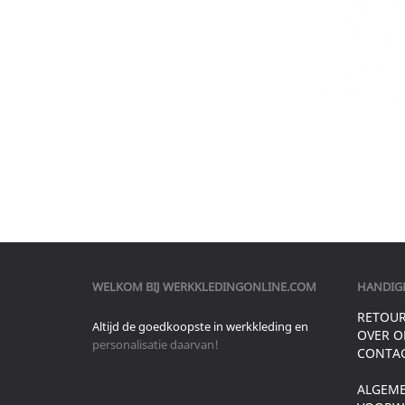
WELKOM BIJ
WERKKLEDINGONLINE.COM
HANDIGE
RETOU
Altijd de goedkoopste in werkkleding en
OVER O
personalisatie daarvan!
CONTA
ALGEM