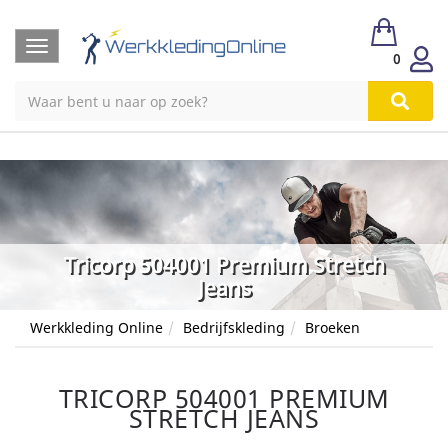
Toggle
0
navigation
Tricorp 504001 Premium Stretch
Jeans
Werkkleding Online
Bedrijfskleding
Broeken
TRICORP 504001 PREMIUM
STRETCH JEANS