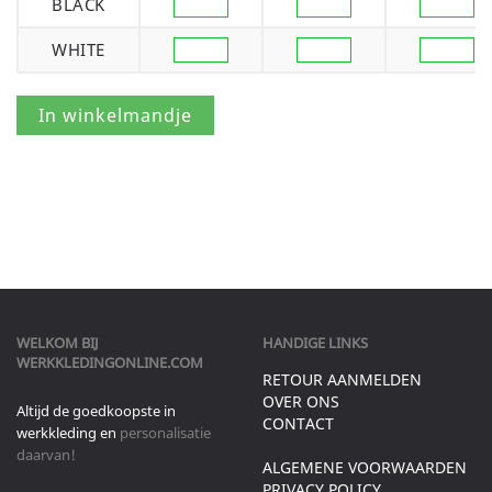
BLACK
WHITE
WELKOM BIJ
HANDIGE LINKS
WERKKLEDINGONLINE.COM
RETOUR AANMELDEN
OVER ONS
Altijd de goedkoopste in
CONTACT
werkkleding en
personalisatie
daarvan!
ALGEMENE VOORWAARDEN
PRIVACY POLICY