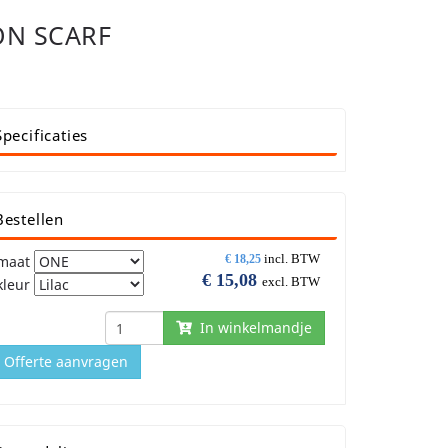
ON SCARF
Specificaties
Bestellen
incl. BTW
maat
€
18,25
€
15,08
excl. BTW
kleur
In winkelmandje
Offerte aanvragen