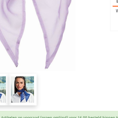
W
Artikelen op voorraad (groen omlijnd) voor 16.00 besteld binnen 