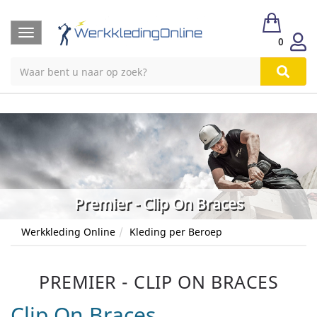
Toggle
0
navigation
Premier - Clip On Braces
Werkkleding Online
Kleding per Beroep
PREMIER - CLIP ON BRACES
Clip On Braces